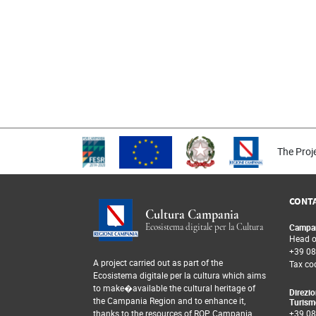
The Proj
CONTA
Cultura Campania
Ecosistema digitale per la Cultura
Campan
Head of
+39 08
A project carried out as part of the
Tax co
Ecosistema digitale per la cultura which aims
to make�available the cultural heritage of
Direzio
the Campania Region and to enhance it,
Turism
thanks to the resources of ROP Campania
+39 08