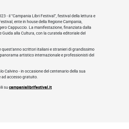
23 - il “Campania Libri Festival”, festival della lettura e
Festival, ente in house della Regione Campania,
gero Cappuccio. La manifestazione, finanziata dalla
uida alla Cultura, con la curatela editoriale del
quest'anno scrittori italiani e stranieri di grandissimo
el panorama artistico internazionale e professionisti del
lo Calvino - in occasione del centenario della sua
è ad accesso gratuito.
ili su
campanialibrifestival.it