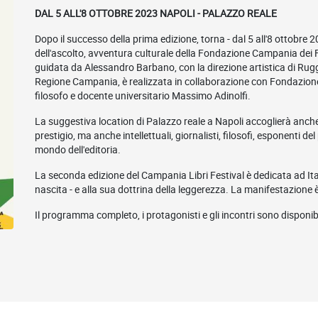
DAL 5 ALL'8 OTTOBRE 2023 NAPOLI - PALAZZO REALE
Dopo il successo della prima edizione, torna - dal 5 all'8 ottobre 20
dell'ascolto, avventura culturale della Fondazione Campania dei 
guidata da Alessandro Barbano, con la direzione artistica di Rug
Regione Campania, è realizzata in collaborazione con Fondazione G
filosofo e docente universitario Massimo Adinolfi.
La suggestiva location di Palazzo reale a Napoli accoglierà anche 
prestigio, ma anche intellettuali, giornalisti, filosofi, esponenti d
mondo dell'editoria.
La seconda edizione del Campania Libri Festival è dedicata ad Ita
nascita - e alla sua dottrina della leggerezza. La manifestazione 
Il programma completo, i protagonisti e gli incontri sono disponib