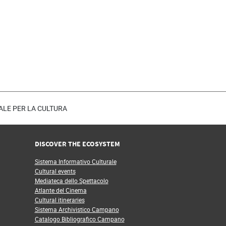
ITALE PER LA CULTURA
DISCOVER THE ECOSYSTEM
Sistema Informativo Culturale
Cultural events
Mediateca dello Spettacolo
Atlante del Cinema
Cultural itineraries
Sistema Archivistico Campano
Catalogo Bibliografico Campano