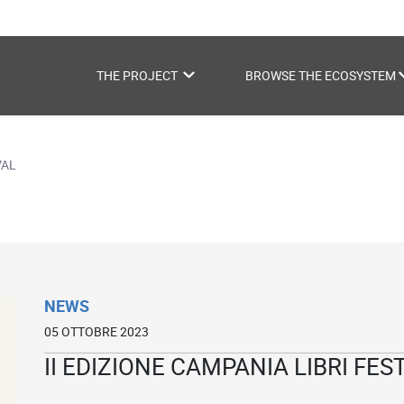
THE PROJECT
BROWSE THE ECOSYSTEM
e
VAL
NEWS
05 OTTOBRE 2023
II EDIZIONE CAMPANIA LIBRI FES