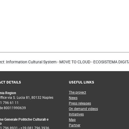
ect: Information Cultural System - MOVE TO CLOUD - ECOSISTEMA DIG
CT DETAILS
USEFUL LINKS
The project
ia Region
fice via S. Lucia 81, 80132 Naples
News
1 796 61 11
Press releases
de 80011990639
On demand videos
Initiatives
ne Generale Politiche Culturali e
Map
o
Partner
1 796 8931
-
+39 081 796 3936