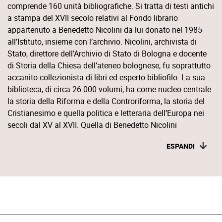
comprende 160 unità bibliografiche. Si tratta di testi antichi
a stampa del XVII secolo relativi al Fondo librario
appartenuto a Benedetto Nicolini da lui donato nel 1985
all’Istituto, insieme con l’archivio. Nicolini, archivista di
Stato, direttore dell’Archivio di Stato di Bologna e docente
di Storia della Chiesa dell’ateneo bolognese, fu soprattutto
accanito collezionista di libri ed esperto bibliofilo. La sua
biblioteca, di circa 26.000 volumi, ha come nucleo centrale
la storia della Riforma e della Controriforma, la storia del
Cristianesimo e quella politica e letteraria dell’Europa nei
secoli dal XV al XVII. Quella di Benedetto Nicolini
rappresenta senza dubbio la più importante tra le
ESPANDI
donazione ricevuta dall’Istituto italiano per gli studi storici.