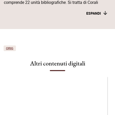
comprende 22 unità bibliografiche. Si tratta di Corali
membranacei prodotti tra il XVI e il XVII secolo in scrittura
ESPANDI
gotica.
ORIG
Altri contenuti digitali