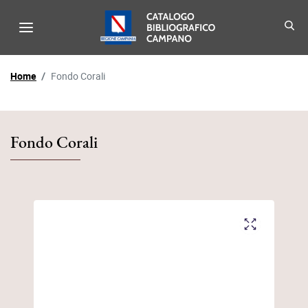
Menu di navigazione - Catalo
Biblioteche - Catalogo B
Percorso di navigazione
Home
Fondo Corali
Fondo Corali