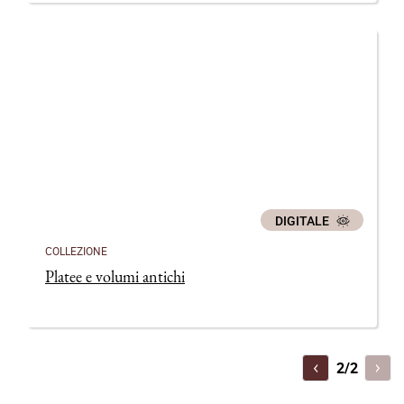
DIGITALE
COLLEZIONE
Platee e volumi antichi
P
2/2