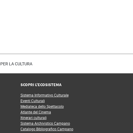
LE PER LA CULTURA
SCOPRI L'ECOSISTEMA
Sistema Informativo Culturale
Eventi Culturali
Mediateca dello Spettacolo
Atlante del Cinema
Itinerari culturali
Sistema Archivistico Campano
Catalogo Bibliografico Campano