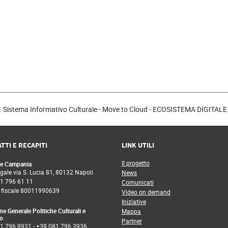
: Sistema Informativo Culturale - Move to Cloud - ECOSISTEMA DIGITA
TTI E RECAPITI
LINK UTILI
Il progetto
e Campania
gale via S. Lucia 81, 80132 Napoli
News
1 796 61 11
Comunicati
 fiscale 80011990639
Video on demand
Iniziative
ne Generale Politiche Culturali e
Mappa
o
Partner
1 796 8931
-
+39 081 796 3936