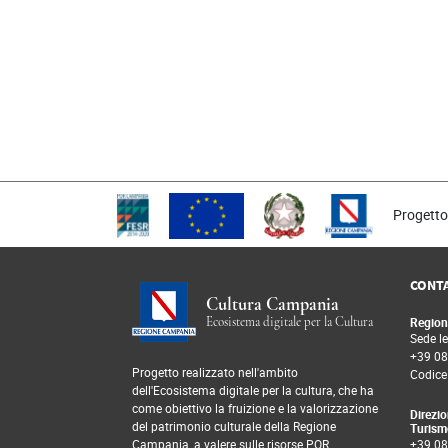
Progetto
CONTA
Cultura Campania
Ecosistema digitale per la Cultura
Region
Sede le
+39 08
Progetto realizzato nell'ambito
Codice
dell'Ecosistema digitale per la cultura, che ha
come obiettivo la fruizione e la valorizzazione
Direzio
del patrimonio culturale della Regione
Turism
Campania, a valere sulle risorse POR
+39 08