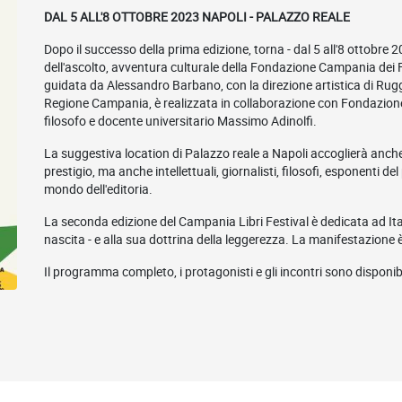
DAL 5 ALL'8 OTTOBRE 2023 NAPOLI - PALAZZO REALE
Dopo il successo della prima edizione, torna - dal 5 all'8 ottobre 20
dell'ascolto, avventura culturale della Fondazione Campania dei 
guidata da Alessandro Barbano, con la direzione artistica di Rug
Regione Campania, è realizzata in collaborazione con Fondazione G
filosofo e docente universitario Massimo Adinolfi.
La suggestiva location di Palazzo reale a Napoli accoglierà anche 
prestigio, ma anche intellettuali, giornalisti, filosofi, esponenti d
mondo dell'editoria.
La seconda edizione del Campania Libri Festival è dedicata ad Ita
nascita - e alla sua dottrina della leggerezza. La manifestazione 
Il programma completo, i protagonisti e gli incontri sono disponib