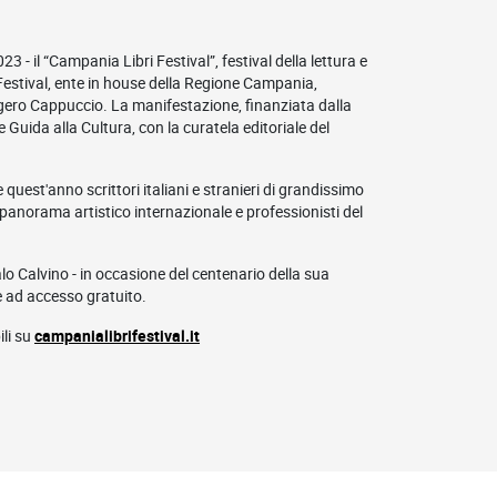
23 - il “Campania Libri Festival”, festival della lettura e
Festival, ente in house della Regione Campania,
gero Cappuccio. La manifestazione, finanziata dalla
uida alla Cultura, con la curatela editoriale del
quest'anno scrittori italiani e stranieri di grandissimo
el panorama artistico internazionale e professionisti del
lo Calvino - in occasione del centenario della sua
è ad accesso gratuito.
ili su
campanialibrifestival.it