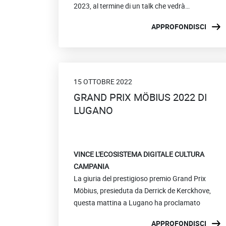
2023, al termine di un talk che vedrà
sintetizzati gli eventi e i numeri generati con il
Segui la cerimonia in diretta streaming
APPROFONDISCI
programma culturale che volge al termine.
sull’
Ecosistema digitale per la Cultura della
Regione Campania
Sito web:
www.procida2022.com
15 OTTOBRE 2022
GRAND PRIX MÖBIUS 2022 DI
LUGANO
VINCE L'ECOSISTEMA DIGITALE CULTURA
CAMPANIA
La giuria del prestigioso premio Grand Prix
Möbius, presieduta da Derrick de Kerckhove,
questa mattina a Lugano ha proclamato
vincitore - per la sezione editoria mutante - il
APPROFONDISCI