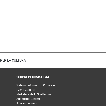
Benincasa”. I risultati dei workshop saranno
presentati al pubblico in 10 prove aperte, in
programma dal 30 novembre al 3 dicembre nei
ne.ultimaPagina.title
diversi luoghi della regione Campania che
hanno ospitato gli artisti durante la fase delle
residenze creative sul territorio.
Per info e programma
completo:
https://fondazionecampaniadeifestival.it/progetto/quartie
di-vita/
LE PER LA CULTURA
SCOPRI L'ECOSISTEMA
Sistema Informativo Culturale
Eventi Culturali
Mediateca dello Spettacolo
Atlante del Cinema
Itinerari culturali