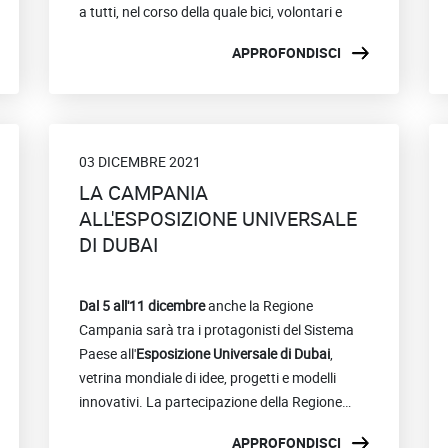
a tutti, nel corso della quale bici, volontari e
installazioni luminose animeranno la piazza di
APPROFONDISCI
Marina Grande per la chiusura di un anno
Sul palco un trionfo del jazz con Stefano Di
straordinario da Capitale italiana della cultura.
Battista, Nicky Nicolai, Fabrizio Bosso e Julian
Oliver Mazzariello e i cantautori campani
Francesco Di Bella, Giovanni Truppi e Giovanni
Block.
03 DICEMBRE 2021
Segui la manifestazione in diretta streaming
LA CAMPANIA
sull’
Ecosistema digitale per la Cultura della
ALL'ESPOSIZIONE UNIVERSALE
Regione Campania
DI DUBAI
Sito web:
www.procida2022.com
Dal 5 all'11 dicembre
anche la Regione
Campania sarà tra i protagonisti del Sistema
Paese all'
Esposizione Universale di Dubai
,
vetrina mondiale di idee, progetti e modelli
innovativi. La partecipazione della Regione
presso il Padiglione Italia di Expo Dubai sarà
La Regione Campania parteciperà al percorso
APPROFONDISCI