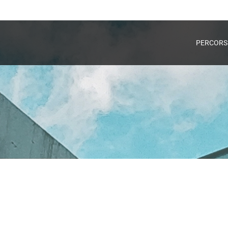
o
PERCORS