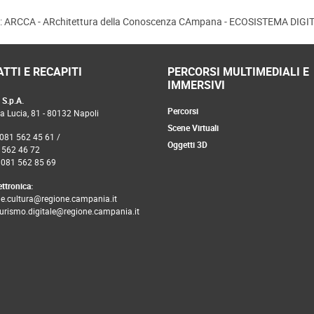
o: ARCCA - ARchitettura della Conoscenza CAmpana - ECOSISTEMA DIG
TTI E RECAPITI
PERCORSI MULTIMEDIALI E
IMMERSIVI
S.p.A.
Percorsi
a Lucia, 81 - 80132 Napoli
Scene Virtuali
 081 562 45 61 /
Oggetti 3D
 562 46 72
 081 562 85 69
ettronica:
ne.cultura@regione.campania.it
turismo.digitale@regione.campania.it