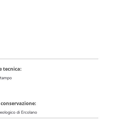
e tecnica:
stampo
 conservazione:
eologico di Ercolano