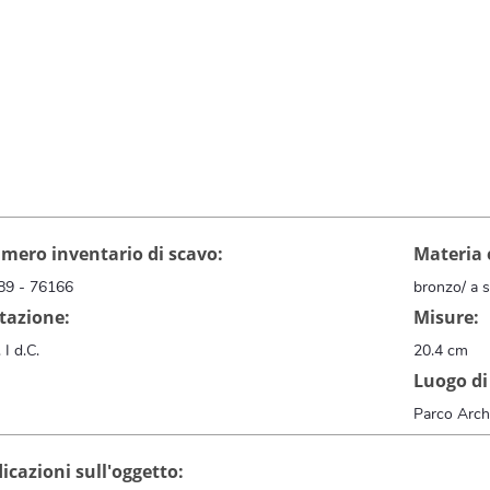
mero inventario di scavo:
Materia 
89 - 76166
bronzo/ a 
tazione:
Misure:
 I d.C.
20.4 cm
Luogo di
Parco Arch
icazioni sull'oggetto: