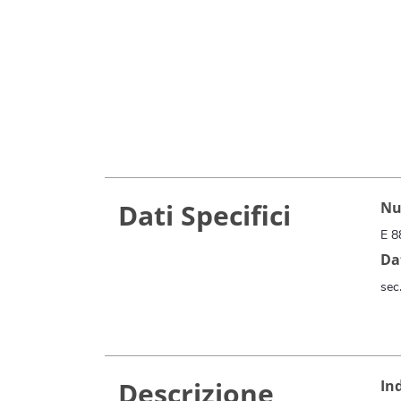
Dati Specifici
Nu
E 8
Da
sec.
Descrizione
Ind