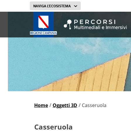
heroImageApprofondiment
NAVIGA L'ECOSISTEMA
barra di navigazione
Home
Oggetti 3D
Casseruola
breadcrumb
DettaglioOggetto
Casseruola