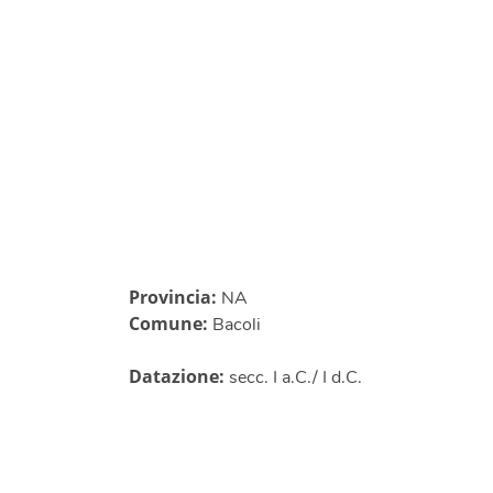
Provincia:
NA
Comune:
Bacoli
Datazione:
secc. I a.C./ I d.C.