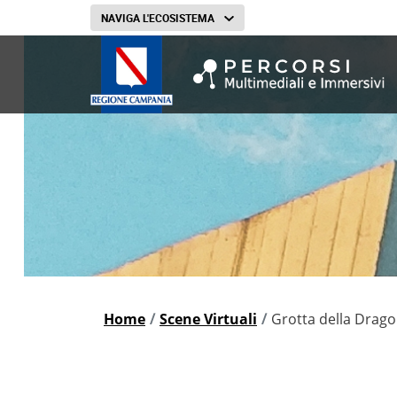
heroImageApprofondiment
NAVIGA L'ECOSISTEMA
barra di navigazione
Home
Scene Virtuali
Grotta della Drag
breadcrumb