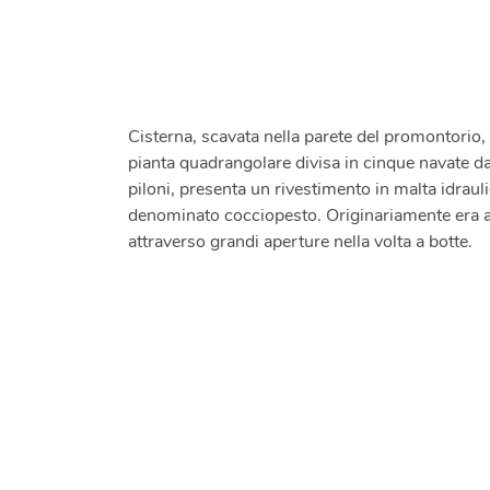
DettaglioScena
Cisterna, scavata nella parete del promontorio,
pianta quadrangolare divisa in cinque navate da t
piloni, presenta un rivestimento in malta idraul
denominato cocciopesto. Originariamente era ac
attraverso grandi aperture nella volta a botte.