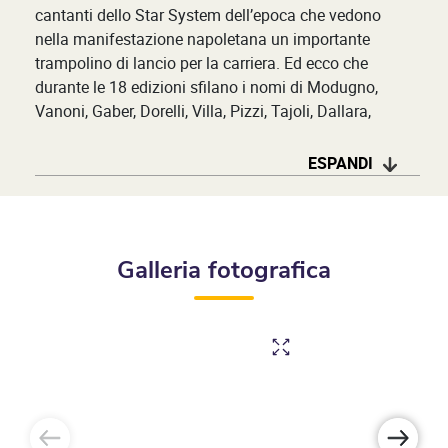
cantanti dello Star System dell’epoca che vedono
nella manifestazione napoletana un importante
trampolino di lancio per la carriera. Ed ecco che
durante le 18 edizioni sfilano i nomi di Modugno,
Vanoni, Gaber, Dorelli, Villa, Pizzi, Tajoli, Dallara,
Bongusto, Zanicchi, Rascel, Arigliano e altri. Molte
canzoni diventano internazionali quali
Sciummo,
ESPANDI
Guaglione, Lazzarella, Vurria o Desiderio ’e sole
. Ma il
brano che simboleggia il festival è senza dubbio
Tu sì
’na cosa grande
, ancora oggi importante colonna
della storia della musica napoletana.
Galleria fotografica
Courtesy Domenico Matania