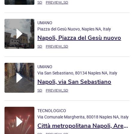
Conservatorio di San Pietro a
SD
PREVIEW_SD
Majella a via dei Tribunali
UMANO
Piazza del Gesù Nuovo, Naples NA, Italy
Napoli, Piazza del Gesù nuovo
SD
PREVIEW_SD
UMANO
Via San Sebastiano, 80134 Naples NA, Italy
Napoli, via San Sebastiano
SD
PREVIEW_SD
TECNOLOGICO
Via Comunale Margherita, 80018 Naples NA, Italy
Città metropolitana Napoli, Area