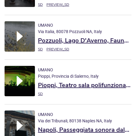
Santuario della Beata Vergine
SD
PREVIEW_SD
Maria del Santo Rosario
all'ingresso degli scavi
UMANO
Via Italia, 80078 Pozzuoli NA, Italy
archeologici
Pozzuoli, Lago D'Averno, Fauna
con attività umane residuali
SD
PREVIEW_SD
UMANO
Pioppi, Provincia di Salerno, Italy
Pioppi, Teatro sala polifunzionale
Ancel Keys
SD
UMANO
Via dei Tribunali, 80138 Naples NA, Italy
Napoli, Passeggiata sonora dal