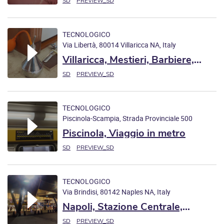
Nord, Capodanno 2022
SD
PREVIEW_SD
TECNOLOGICO
Via Libertà, 80014 Villaricca NA, Italy
Villaricca, Mestieri, Barbiere,
Taglio dei capelli
SD
PREVIEW_SD
TECNOLOGICO
Piscinola-Scampia, Strada Provinciale 500
dell'Asse Perimetrale di Melito, 80145 Naples NA,
Piscinola, Viaggio in metro
Italy
SD
PREVIEW_SD
TECNOLOGICO
Via Brindisi, 80142 Naples NA, Italy
Napoli, Stazione Centrale,
Traffico di sera
SD
PREVIEW_SD