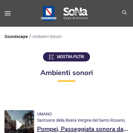
Percorso di navigazione
Soundscape
Ambienti Sonori
MOSTRA FILTRI
Ambienti sonori
UMANO
Santuario della Beata Vergine del Santo Rosario,
Via A. de Fusco, 80045 Pompei NA, Italy
Pompei, Passeggiata sonora da