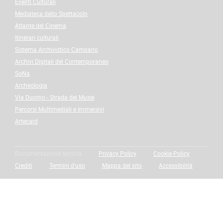
Eventi Culturali
Mediateca dello Spettacolo
Atlante del Cinema
Itinerari culturali
Sistema Archivistico Campano
Archivi Digitali del Contemporaneo
SoNa
Archeologia
Via Duomo - Strada dei Musei
Percorsi Multimediali e Immersivi
Artecard
Documentazione tecnica
Privacy Policy
Cookie Policy
Crediti
Termini d'uso
Mappa del sito
Accessibilità