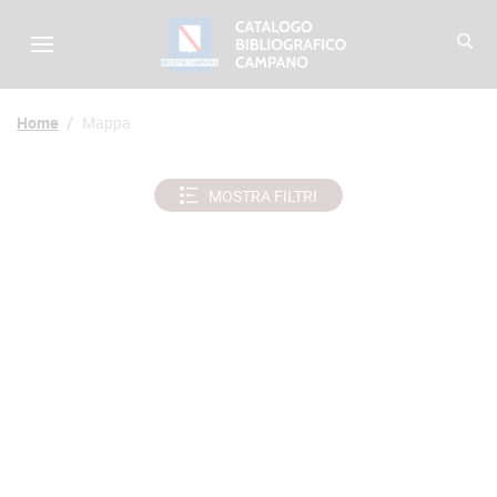
Menu di navigazione - Catalo
Biblioteche - Catalogo B
Home
Mappa
MOSTRA FILTRI