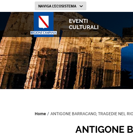
NAVIGA L'ECOSISTEMA
EVENTI
CULTURALI
Percorso di navigazion
Home
ANTIGONE BARRACANO, TRAGEDIE NEL RI
ANTIGONE B