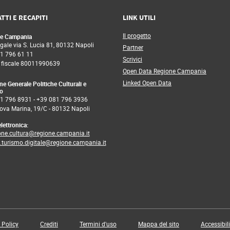
TTI E RECAPITI
LINK UTILI
Il progetto
e Campania
gale via S. Lucia 81, 80132 Napoli
Partner
1 796 61 11
Scrivici
 fiscale 80011990639
Open Data Regione Campania
Linked Open Data
ne Generale Politiche Culturali e
o
1 796 8931
-
+39 081 796 3936
ova Marina, 19/C - 80132 Napoli
lettronica:
one.cultura@regione.campania.it
a.turismo.digitale@regione.campania.it
 Policy
Crediti
Termini d'uso
Mappa del sito
Accessibil