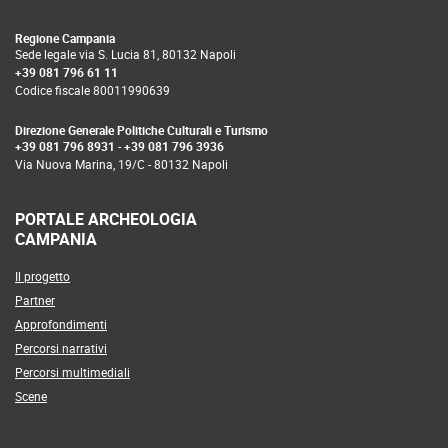
Grazie allo studio dei panneggi e i dei volti, è stato
Regione Campania
possibile attribuire la produzione di questo pezzo, alla
Sede legale via S. Lucia 81, 80132 Napoli
cerchia del Pittore di Leagros, officina attiva nell’
ultimo
+39 081 796 61 11
ventennio del VI sec. a.C
.
Codice fiscale 80011990639
Direzione Generale Politiche Culturali e Turismo
+39 081 796 8931
-
+39 081 796 3936
Via Nuova Marina, 19/C - 80132 Napoli
PORTALE ARCHEOLOGIA
CAMPANIA
Il progetto
Partner
Approfondimenti
Percorsi narrativi
Percorsi multimediali
Scene