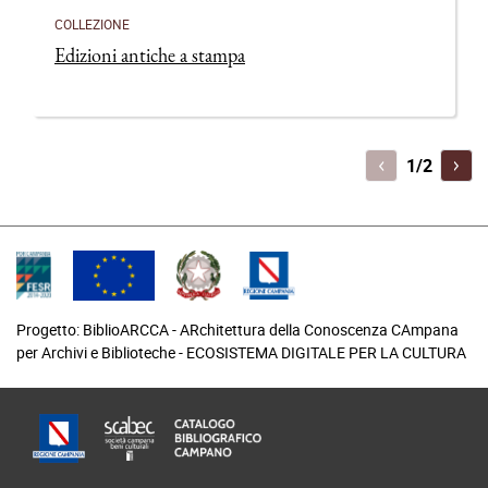
COLLEZIONE
Edizioni antiche a stampa
P
1/2
Progetto: BiblioARCCA - ARchitettura della Conoscenza CAmpana
per Archivi e Biblioteche - ECOSISTEMA DIGITALE PER LA CULTURA
footer