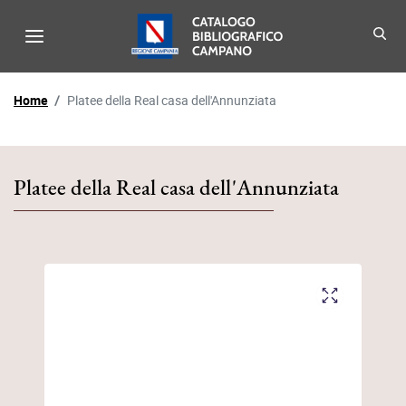
Menu di navigazione - Catalo
Biblioteche - Catalogo B
Percorso di navigazione
Home
Platee della Real casa dell'Annunziata
Platee della Real casa dell'Annunziata