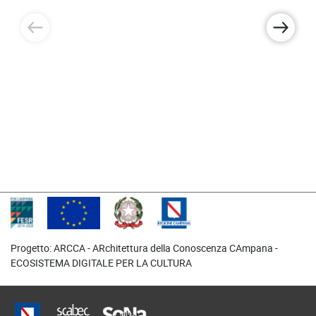
che lo usano per “cominciare a canticchiare le
canzoni preferite, per loro stessi o nelle serate
passate con gli amici”. La “copiella” inoltre prevede
spesso la presenza
dell’immagine fotografica dell’interprete, del logo
dell’editore, poi anche quello della casa discografica
e, non di rado, anche la pubblicità di qualche prodotto
(Serenata all’Imperatore, Sultanto ‘a sera…).
Mentre il repertorio del “foglio volante” è costituito
spesso da canti strofici molto estesi, che riprendono
non di rado materiali della tradizione orale (come Lo
Guarracino), le “copielle” invece costituiscono una
copia low cost di brani d’autore legati alla canzone
classica napoletana.
Progetto: ARCCA - ARchitettura della Conoscenza CAmpana -
Courtesy Pasquale Scialò
ECOSISTEMA DIGITALE PER LA CULTURA