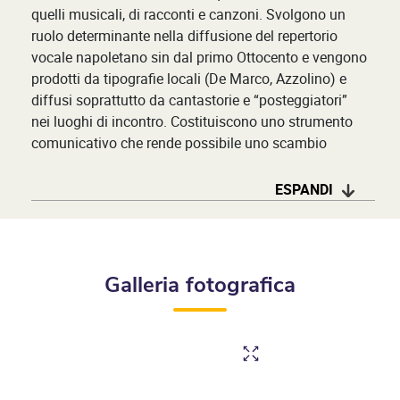
quelli musicali, di racconti e canzoni. Svolgono un
ruolo determinante nella diffusione del repertorio
vocale napoletano sin dal primo Ottocento e vengono
prodotti da tipografie locali (De Marco, Azzolino) e
diffusi soprattutto da cantastorie e “posteggiatori”
nei luoghi di incontro. Costituiscono uno strumento
comunicativo che rende possibile uno scambio
interculturale fra ascoltatori appartenenti a classi
sociali diverse su temi politici e di costume (La nocca
ESPANDI
de tra ccolure e La moda, e lo Taittà).
Successivamente, lo sviluppo di una specifica
editoria musicale legata all’industria della canzone
produce la pubblicazione sia di raccolte destinate alle
Galleria fotografica
Piedigrotte con brani per canto e pianoforte, sia la
presenza di versioni più agili denominate “copielle”:
un supporto cartaceo stampato su entrambe le
facciate con la riproduzione del testo verbale, del solo
“rigo di canto” destinato agli appassionati e dilettanti