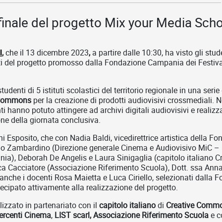
inale del progetto Mix your Media Sch
l
,
che il 13 dicembre 2023
,
a partire dalle 10:30, ha visto gli stude
tati del progetto promosso dalla Fondazione Campania dei Festival
nti di 5 istituti scolastici del territorio regionale in una serie di
 Commons
per la creazione di prodotti audiovisivi crossmediali. Ne
ti hanno potuto attingere ad archivi digitali audiovisivi e realiz
ne della giornata conclusiva.
ni Esposito, che con Nadia Baldi, vicedirettrice artistica della 
Bruno Zambardino (Direzione generale Cinema e Audiovisivo MiC –
, Deborah De Angelis e Laura Sinigaglia (capitolo italiano Cre
nica Cacciatore (Associazione Riferimento Scuola), Dott. ssa 
nche i docenti Rosa Maietta e Luca Ciriello, selezionati dalla 
rtecipato attivamente alla realizzazione del progetto.
alizzato in partenariato con il
capitolo italiano
di
Creative Comm
ercenti Cinema
,
LIST scarl, Associazione Riferimento Scuola
e c