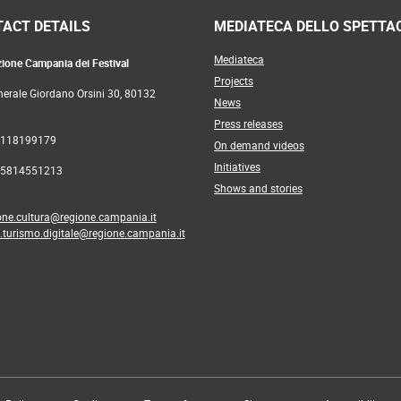
ACT DETAILS
MEDIATECA DELLO SPETTA
Mediateca
ione Campania dei Festival
Projects
nerale Giordano Orsini 30, 80132
News
Press releases
8118199179
On demand videos
Initiatives
05814551213
Shows and stories
one.cultura@regione.campania.it
a.turismo.digitale@regione.campania.it