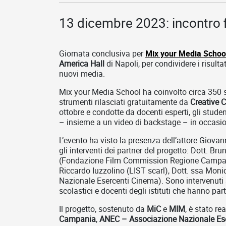
13 dicembre 2023: incontro f
Giornata conclusiva per
Mix your Media Schoo
America Hall
di Napoli,
per condividere i risul
nuovi media.
Mix your Media School ha coinvolto circa 350 stude
strumenti rilasciati gratuitamente da
Creative
ottobre e condotte da docenti esperti, gli studen
– insieme a un video di backstage – in occasio
L’evento ha visto la presenza dell’attore Giovan
gli interventi dei partner del progetto: Dott. 
(Fondazione Film Commission Regione Campania)
Riccardo Iuzzolino (LIST scarl), Dott. ssa Mo
Nazionale Esercenti Cinema). Sono intervenuti a
scolastici e docenti degli istituti che hanno pa
Il progetto, sostenuto da
MiC
e
MIM
, è stato re
Campania
,
ANEC – Associazione Nazionale Es