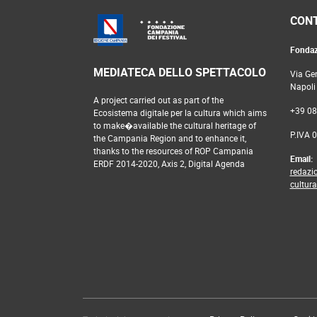
CONT
Fondaz
MEDIATECA DELLO SPETTACOLO
Via Ge
Napoli
A project carried out as part of the
+39 0
Ecosistema digitale per la cultura which aims
to make�available the cultural heritage of
P.IVA 
the Campania Region and to enhance it,
thanks to the resources of ROP Campania
Email:
ERDF 2014-2020, Axis 2, Digital Agenda
redazi
cultur