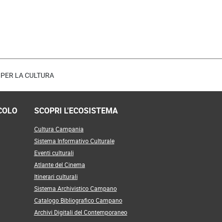
 il Raffaele della fiction.
 il ruolo politico che ha avuto il dialetto o
etto: perché alcuni film sono ambientati in un luogo ben
rlano un generico
meridionalese
che non ha niente a
ealtà antropologica?
 PER LA CULTURA
COLO
SCOPRI L'ECOSISTEMA
Cultura Campania
Sistema Informativo Culturale
Eventi culturali
itato per la Salvaguardia e la Valorizzazione del
Atlante del Cinema
ano, organizzato d’intesa con la Fondazione
Itinerari culturali
gramma da gennaio a maggio 2025 presso il MUSAP –
Sistema Archivistico Campano
litecnico ETS di piazza Trieste e Trento (Palazzo
Catalogo Bibliografico Campano
Archivi Digitali del Contemporaneo