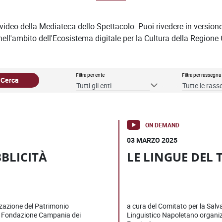
o video della Mediateca dello Spettacolo. Puoi rivedere in versi
ell'ambito dell'Ecosistema digitale per la Cultura della Region
Filtra per ente
Filtra per rassegna
Cerca
Tutti gli enti
Tutte le ras
ON DEMAND
03 MARZO 2025
BLICITÀ
LE LINGUE DEL 
zzazione del Patrimonio
a cura del Comitato per la Salv
la Fondazione Campania dei
Linguistico Napoletano organi