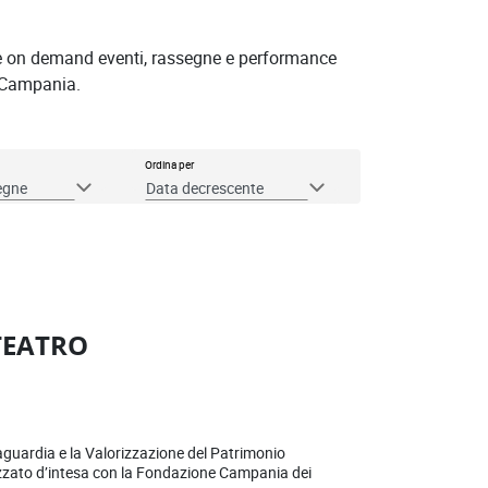
one on demand eventi, rassegne e performance
e Campania.
Ordina per
segne
Data decrescente
TEATRO
aguardia e la Valorizzazione del Patrimonio
zzato d’intesa con la Fondazione Campania dei