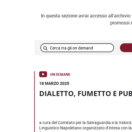
In questa sezione avrai accesso all'archivi
promossi n
Campo di ricerca
Elenco video on demand
ON DEMAND
18 MARZO 2025
DIALETTO, FUMETTO E PUB
a cura del Comitato per la Salvaguardia e la Valori
Linguistico Napoletano organizzato d’intesa con 