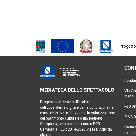
donna forte, capace di adattarsi alla modernità inc
con la sua voce roca e sgrammaticata e di rialzars
si può morire anche chiedendo un bicchiere di vino 
persone che abbiamo amato.
Rossella Pugliese, che cura anche la regia dello spetta
con Ettore Scola, Roberto Herlitzka, Isa Danieli, Le
Nadia Baldi, Rimas Tuminas ed Eros Pagni. “Rusina” è
rapporti parentali, proseguita con “Ultimo strip” e c
Progetto
CONT
Fondaz
MEDIATECA DELLO SPETTACOLO
Via Ge
Napoli
Progetto realizzato nell'ambito
+39 0
dell'Ecosistema digitale per la cultura, che ha
come obiettivo la fruizione e la valorizzazione
P.IVA 
del patrimonio culturale della Regione
Campania, a valere sulle risorse POR
Posta e
Campania FESR 2014-2020, Asse II, Agenda
redazi
digitale