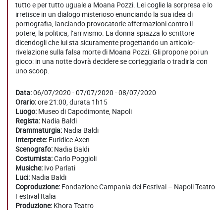
tutto e per tutto uguale a Moana Pozzi. Lei coglie la sorpresa e lo
irretisce in un dialogo misterioso enunciando la sua idea di
pornografia, lanciando provocatorie affermazioni contro il
potere, la politica, l’arrivismo. La donna spiazza lo scrittore
dicendogli che lui sta sicuramente progettando un articolo-
rivelazione sulla falsa morte di Moana Pozzi. Gli propone poi un
gioco: in una notte dovrà decidere se corteggiarla o tradirla con
uno scoop.
Data:
06/07/2020 - 07/07/2020 - 08/07/2020
Orario:
ore 21:00, durata 1h15
Luogo:
Museo di Capodimonte, Napoli
Regista:
Nadia Baldi
Drammaturgia:
Nadia Baldi
Interprete:
Euridice Axen
Scenografo:
Nadia Baldi
Costumista:
Carlo Poggioli
Musiche:
Ivo Parlati
Luci:
Nadia Baldi
Coproduzione:
Fondazione Campania dei Festival – Napoli Teatro
Festival Italia
Produzione:
Khora Teatro