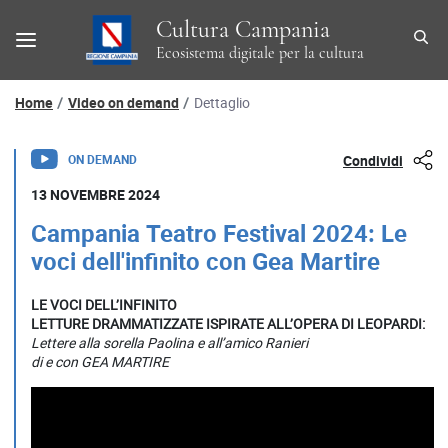
Cultura Campania
Ecosistema digitale per la cultura
Percorso di navigazione
Home
Video on demand
Dettaglio
Dettaglio Video On Demand
ON DEMAND
Condividi
13 NOVEMBRE 2024
Campania Teatro Festival 2024: Le
voci dell'infinito con Gea Martire
LE VOCI DELL’INFINITO
LETTURE DRAMMATIZZATE ISPIRATE ALL’OPERA DI LEOPARDI:
Lettere alla sorella Paolina e all’amico Ranieri
di e con GEA MARTIRE