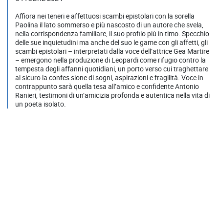
Affiora nei teneri e affettuosi scambi epistolari con la sorella
Paolina il lato sommerso e più nascosto di un autore che svela,
nella corrispondenza familiare, il suo profilo più in timo. Specchio
delle sue inquietudini ma anche del suo le game con gli affetti, gli
scambi epistolari – interpretati dalla voce dell’attrice Gea Martire
– emergono nella produzione di Leopardi come rifugio contro la
tempesta degli affanni quotidiani, un porto verso cui traghettare
al sicuro la confes sione di sogni, aspirazioni e fragilità. Voce in
contrappunto sarà quella tesa all’amico e confidente Antonio
Ranieri, testimoni di un’amicizia profonda e autentica nella vita di
un poeta isolato.
Video on demand correlati