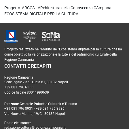
la casa per gli uomini come per i topi perché la casa
Progetto: ARCCA - ARchitettura della Conoscenza CAmpana -
non è solo pietra, la casa è intonaco e divinità «calce
ECOSISTEMA DIGITALE PER LA CULTURA
e mistero», dice Scannasurice. A questo punto del
testo si inserisce una microstoria: l’avventura di
Totore, Nannina e della loro bambina Titinella a
Salita Concordia 37 sui Quartieri Spagnoli. Segue una
lunga invettiva contro i topi e una “tirata” rivolta da
Scannasurice a un immaginario ragazzo. Infine
Progetto realizzato nell'ambito dell'Ecosistema digitale per la cultura che ha
come obiettivo la valorizzazione e la tutela del patrimonio culturale della
Scannasurice, dopo aver indossato una lunga
Regione Campania
bandiera a mo’ di tunica e tutti i gioielli che possiede,
CONTATTI E RECAPITI
finge di portarsi una pistola alla tempia e riflette sulla
morte e sui riti ad essa connessi, quando i corpi
Regione Campania
Sede legale via S. Lucia 81, 80132 Napoli
vengono gettati nell’ossario o deposti nelle
+39 081 796 61 11
catacombe.
Codice fiscale 80011990639
Il monologo termina con un doppio finale, il primo
Direzione Generale Politiche Culturali e Turismo
scritto da Moscato nel 1982, il secondo da Annibale
+39 081 796 8931
-
+39 081 796 3936
Ruccello nel 1984. Nel primo finale Scannasurice si
Via Nuova Marina, 19/C - 80132 Napoli
muove per la stanza come se fosse ubriaco e
Posta elettronica:
pronuncia parole deliranti: immagina di trovarsi
redazione.cultura@regione.campania.it