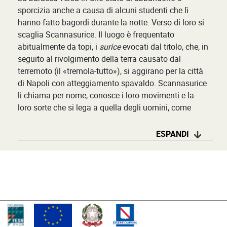
sporcizia anche a causa di alcuni studenti che lì
hanno fatto bagordi durante la notte. Verso di loro si
scaglia Scannasurice. Il luogo è frequentato
abitualmente da topi, i
surice
evocati dal titolo, che, in
seguito al rivolgimento della terra causato dal
terremoto (il «tremola-tutto»), si aggirano per la città
di Napoli con atteggiamento spavaldo. Scannasurice
li chiama per nome, conosce i loro movimenti e la
loro sorte che si lega a quella degli uomini, come
nell’episodio di Rusina, la signorina Rusina (󠄏«Che
bella donna!... e che voce ca teneva»). Scannasurice
ESPANDI
la evoca scimmiottando la voce inconfondibile di lei
che canta un’aria della
Bohème
. La trovarono morta
nel suo Caffè insieme a venti topi. Dopo la morte di
Rusina la casa diventò un porto di mare, rifugio di
uomini e donne di ogni razza. Scannasurice si
esprime alternando toni enfatici a momenti di grande
ironia, con un’ampia attenzione al valore che assume