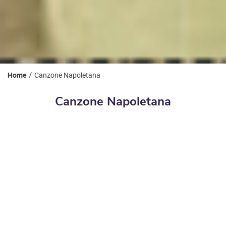
Home
Canzone Napoletana
Canzone Napoletana
Canzone classica napoletana, un bene
emozionale dell’umanità che dalla fine del
XIX secolo racconta con diverse forme
vocali luci, ombre, storie e costumi di una
città nata dal canto sofferto della sirena
Partenope