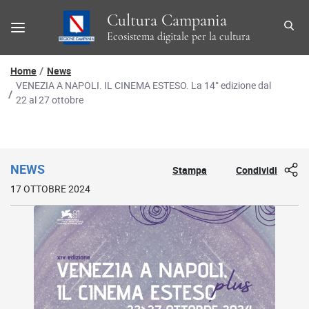
Cultura Campania
Ecosistema digitale per la cultura
Percorso di navigazione
Home
News
VENEZIA A NAPOLI. IL CINEMA ESTESO. La 14° edizione dal
22 al 27 ottobre
Dettaglio news
NEWS
Stampa
Condividi
17 OTTOBRE 2024