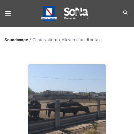
Percorso di navigazione
Soundscape
Castelvolturno, Allevamento di bufale