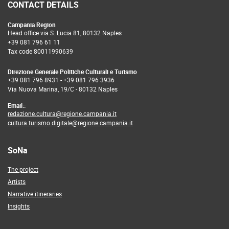
CONTACT DETAILS
Campania Region
Head office via S. Lucia 81, 80132 Naples
+39 081 796 61 11
Tax code 80011990639
Direzione Generale Politiche Culturali e Turismo
+39 081 796 8931
-
+39 081 796 3936
Via Nuova Marina, 19/C - 80132 Naples
Email::
redazione.cultura@regione.campania.it
cultura.turismo.digitale@regione.campania.it
SoNa
The project
Artists
Narrative itineraries
Insights