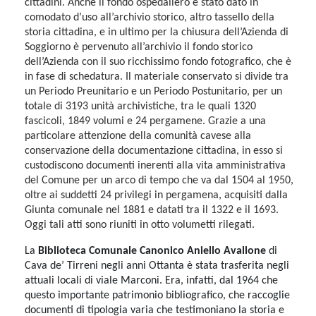
cittadini. Anche il fondo ospedaliero è stato dato in
comodato d’uso all’archivio storico, altro tassello della
storia cittadina, e in ultimo per la chiusura dell’Azienda di
Soggiorno è pervenuto all’archivio il fondo storico
dell’Azienda con il suo ricchissimo fondo fotografico, che è
in fase di schedatura. Il materiale conservato si divide tra
un Periodo Preunitario e un Periodo Postunitario, per un
totale di 3193 unità archivistiche, tra le quali 1320
fascicoli, 1849 volumi e 24 pergamene. Grazie a una
particolare attenzione della comunità cavese alla
conservazione della documentazione cittadina, in esso si
custodiscono documenti inerenti alla vita amministrativa
del Comune per un arco di tempo che va dal 1504 al 1950,
oltre ai suddetti 24 privilegi in pergamena, acquisiti dalla
Giunta comunale nel 1881 e datati tra il 1322 e il 1693.
Oggi tali atti sono riuniti in otto volumetti rilegati.
La
Biblioteca Comunale Canonico Aniello Avallone
di
Cava de’ Tirreni negli anni Ottanta è stata trasferita negli
attuali locali di viale Marconi. Era, infatti, dal 1964 che
questo importante patrimonio bibliografico, che raccoglie
documenti di tipologia varia che testimoniano la storia e