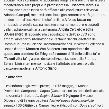
accademico e culinario. A raccontare l’origine e la fortuna della dieta
mediterranea sarà proprio la professoressa
Elisabetta Moro
. La
narrazione giornalistica sarà affidata alla conduttrice televisiva
Arianna Ciampoli
, mentre il contributo gastronomico sarà garantito
da due nomi d’eccezione: lo chef stellato
Alfonso Iaccarino
,
ambasciatore della cucina mediterranea nel mondo, e le custodi
della tradizione culinaria centenaria,
Angela Cerciello e Sofia
D’Alessandro
. Il racconto e la degustazione dell’olio EVO sono
affidati all’esperto internazionale Raffaele Sacchi, direttore del
Corso di laurea in Scienze Gastronomiche dell’Università Federico II.
Ospite d’onore
Maarten Van Aalderen, corrispondente del
quotidiano olandese De Telegraaf e autore di “Il bello dell’Italia” e
“Talenti d’Italia”
, già presidente dell’Associazione della Stampa
Estera. L’intrattenimento musicale è affidato al maestro della
canzone napoletana
Antonio Siano
.
Le altre date
Il calendario degli eventi prosegue il
12 maggio
, al Museo
Provinciale Campano di Capua (Caserta), con l’evento dedicato alla
mozzarella intitolato
La Regina Bianca
. Il
9 giugno
, il Museo
Diocesano di Salerno ospiterà
Alici nel paese delle meraviglie
,
seguito il
30 giugno
dai Campi Flegrei (Napoli) con
Dove si coltiva il