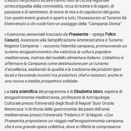
creduto nei prodotti locali e hanno reso la cucina regionale
un’enciclopedia della convivialità, ricca di ricette e di saperi, di
passione e di sentimenti, di storie di vita e di capolavori del gusto.
Con questi eventi gratuiti e aperti a tutti, l’Assessorato al Turismo dà
il benvenuto a chi vuole fare un assaggio della “Campania.Divina”.
«
Il percorso sensoriale tracciato da
Praesentia
– spiega
Felice
Casucci
, Assessore alla Semplificazione Amministrativa e Turismo
Regione Campania –
racconta l’identità campana, promuovendo un
turismo enogastronomico che valorizza la cultura popolare
mediterranea, matrice del modello alimentare italiano. L’obiettivo è
affermare la Campania come destinazione per un turismo
d’eccellenza, esaltando la qualità e la tradizione dei prodotti tipici
locali e favorendo incontri tra produttori, chef e visitatori, anche in
una nuova e inedita prospettiva solidale
».
La
cura scientifica
del programma è di
Elisabetta Moro
, esperta di
enogastronomia mediterranea, professore di Antropologia
Culturale presso l'Università degli Studi di Napoli "Suor Orsola
Benincasa" e di Storia della gastronomia dei paesi dell’area
mediterranea presso l’Università “Federico II” di Napoli: «
Con
Praesentia proponiamo un viaggio nell’enogastronomia campana,
che è una grande opera collettiva, dove si riflette la compresenza