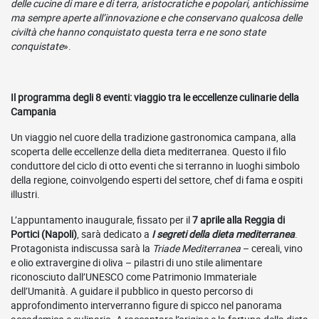
delle cucine di mare e di terra, aristocratiche e popolari, antichissime
ma sempre aperte all’innovazione e che conservano qualcosa delle
civiltà che hanno conquistato questa terra e ne sono state
conquistate
».
Il programma degli 8 eventi: viaggio tra le eccellenze culinarie della
Campania
Un viaggio nel cuore della tradizione gastronomica campana, alla
scoperta delle eccellenze della dieta mediterranea. Questo il filo
conduttore del ciclo di otto eventi che si terranno in luoghi simbolo
della regione, coinvolgendo esperti del settore, chef di fama e ospiti
illustri.
L’appuntamento inaugurale, fissato per il
7 aprile alla Reggia di
Portici (Napoli)
, sarà dedicato a
I segreti della dieta mediterranea
.
Protagonista indiscussa sarà la
Triade Mediterranea
– cereali, vino
e olio extravergine di oliva – pilastri di uno stile alimentare
riconosciuto dall’UNESCO come Patrimonio Immateriale
dell’Umanità. A guidare il pubblico in questo percorso di
approfondimento interverranno figure di spicco nel panorama