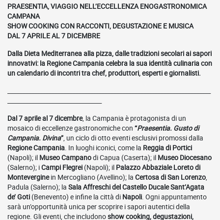
PRAESENTIA, VIAGGIO NELL’ECCELLENZA ENOGASTRONOMICA
CAMPANA
SHOW COOKING CON RACCONTI, DEGUSTAZIONE E MUSICA
DAL 7 APRILE AL 7 DICEMBRE
Dalla Dieta Mediterranea alla pizza, dalle tradizioni secolari ai sapori
innovativi: la Regione Campania celebra la sua identità culinaria con
un calendario di incontri tra chef, produttori, esperti e giornalisti.
_____________________________________________________________________
________________________________
Dal 7 aprile al 7 dicembre
, la Campania è protagonista di un
mosaico di eccellenze gastronomiche con
“
Praesentia. Gusto di
Campania. Divina
”
, un ciclo di otto eventi esclusivi promossi dalla
Regione Campania
. In luoghi iconici, come la
Reggia di Portici
(Napoli); il
Museo Campano
di Capua (Caserta); il
Museo Diocesano
(Salerno); i
Campi Flegrei
(Napoli); il
Palazzo Abbaziale Loreto di
Montevergine
in Mercogliano (Avellino); la
Certosa di San Lorenzo
,
Padula (Salerno); la
Sala Affreschi del Castello Ducale Sant’Agata
de’ Goti
(Benevento) e infine la città di
Napoli
. Ogni appuntamento
sarà un’opportunità unica per scoprire i sapori autentici della
regione. Gli eventi, che includono
show cooking, degustazioni,