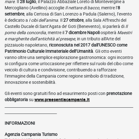
mare
. Il
28 luglio
, il Palazzo Abbaziale Loreto di Montevergine a
Mercogliano (Avellino) accoglie
Il nettare di bacco
, mentre l’
8
settembre
, alla Certosa di San Lorenzo a Padula (Salerno), l’evento
è dedicato a
I cibi dell’anima
. Il
27 ottobre
, alla Sala Affreschi del
Castello Ducale di Sant’Agata de’ Goti (Benevento), si parlerà di
Il
pomo della concordia
, mentre il
7 dicembre Napoli
ospiterà
Maestri
e margherite dall’antichità al presepe
, in un tributo all'Arte del
pizzaiuolo napoletano,
riconosciuta nel 2017 dall’UNESCO come
Patrimonio Culturale Immateriale dell’Umanità
. Gli otto eventi
vanno oltre una semplice esplorazione gastronomica: ogni incontro
si configura come un’occasione per riflettere sul ruolo del cibo come
veicolo di cultura e condivisione, contribuendo a rafforzare
l’immagine della Campania come regione simbolo di tradizione,
innovazione e sostenibilità.
Gli eventi sono gratuiti fino ad esaurimento posti con
prenotazione
obbligatoria
su
www.praesentiacampania.it
_____________________________________________________________________
____________________________
INFORMAZIONI
Agenzia Campania Turismo