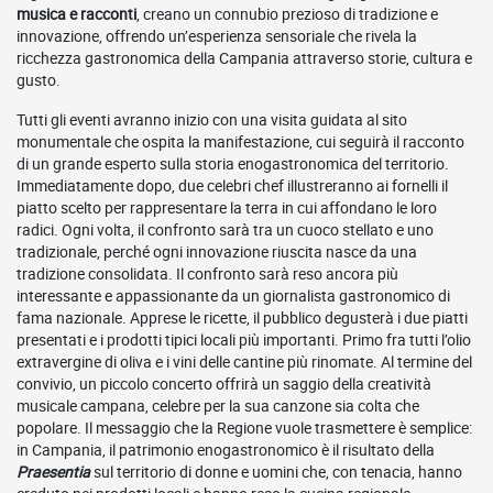
musica e racconti
, creano un connubio prezioso di tradizione e
innovazione, offrendo un’esperienza sensoriale che rivela la
ricchezza gastronomica della Campania attraverso storie, cultura e
gusto.
Tutti gli eventi avranno inizio con una visita guidata al sito
monumentale che ospita la manifestazione, cui seguirà il racconto
di un grande esperto sulla storia enogastronomica del territorio.
Immediatamente dopo, due celebri chef illustreranno ai fornelli il
piatto scelto per rappresentare la terra in cui affondano le loro
radici. Ogni volta, il confronto sarà tra un cuoco stellato e uno
tradizionale, perché ogni innovazione riuscita nasce da una
tradizione consolidata. Il confronto sarà reso ancora più
interessante e appassionante da un giornalista gastronomico di
fama nazionale. Apprese le ricette, il pubblico degusterà i due piatti
presentati e i prodotti tipici locali più importanti. Primo fra tutti l’olio
extravergine di oliva e i vini delle cantine più rinomate. Al termine del
convivio, un piccolo concerto offrirà un saggio della creatività
musicale campana, celebre per la sua canzone sia colta che
popolare. Il messaggio che la Regione vuole trasmettere è semplice:
in Campania, il patrimonio enogastronomico è il risultato della
Praesentia
sul territorio di donne e uomini che, con tenacia, hanno