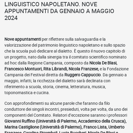
LINGUISTICO NAPOLETANO. NOVE
APPUNTAMENTI DA GENNAIO A MAGGIO
2024
Nove appuntamenti
per riflettere sulla salvaguardia e la
valorizzazione del patrimonio linguistico napoletano e sullo spazio
che la scuola può dedicare al dialetto. È questo il nuovo capitolo di
un progetto, nato dalla sinergia tra il comitato scientifico nominato
ad hoc dalla Regione Campania, composto da
Nicola De Blasi,
Francesco Montuori, Rita Librandi, Nicola Franzese,
e la Fondazione
Campania dei Festival diretta da
Ruggero Cappuccio
. Da gennaio a
maggio, infatti, la ricchezza del dialetto sarà declinata con
riferimento a scuola, storia, cinema, letteratura, musica,
toponomastica e cucina.
Con approfondimenti su alcune parole che faranno da filo
conduttore dei singoli incontri, presieduti, volta per volta, da uno dei
componenti del Comitato. Relatori d’eccezione saranno i professori
Giovanni Ruffino (Università di Palermo, Accademico della Crusca),
Marina Castiglione (Università di Palermo), Franco Lista, Umberto
Franzese, Carolina Stromboli, Lucia Buccheri, Nicola De Blasi e