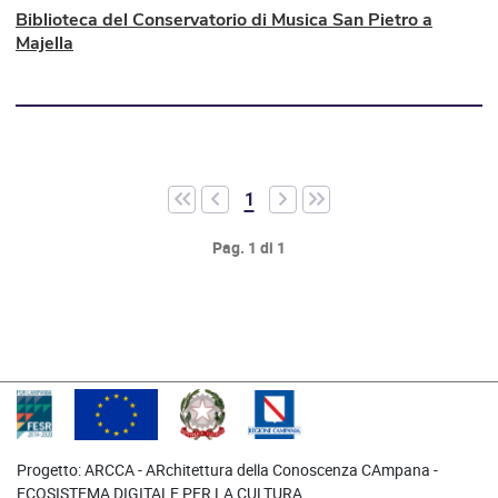
Biblioteca del Conservatorio di Musica San Pietro a
Majella
Paginazione
1
Vai alla prima pagina
Salta indietro di 5 pagine
Vai a pagina 1
Salta avanti di 5 pagine
llabel.sona.paginazione.ultima
Pag. 1 di 1
Progetto: ARCCA - ARchitettura della Conoscenza CAmpana -
ECOSISTEMA DIGITALE PER LA CULTURA