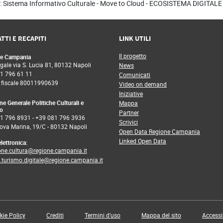
: Sistema Informativo Culturale - Move to Cloud - ECOSISTEMA DIGITA
TTI E RECAPITI
LINK UTILI
Il progetto
e Campania
gale via S. Lucia 81, 80132 Napoli
News
1 796 61 11
Comunicati
 fiscale 80011990639
Video on demand
Iniziative
ne Generale Politiche Culturali e
Mappa
o
Partner
1 796 8931
-
+39 081 796 3936
Scrivici
ova Marina, 19/C - 80132 Napoli
Open Data Regione Campania
Linked Open Data
lettronica:
one.cultura@regione.campania.it
a.turismo.digitale@regione.campania.it
kie Policy
Crediti
Termini d'uso
Mappa del sito
Accessib