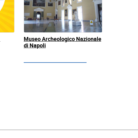
i
Museo Archeologico Nazionale
di Napoli
ultimaPagina.title